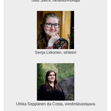
Satu Salmi, rahastonhoitaja
Senja Liikonen, sihteeri
Ulrika Seppänen da Costa, viestintävastaava