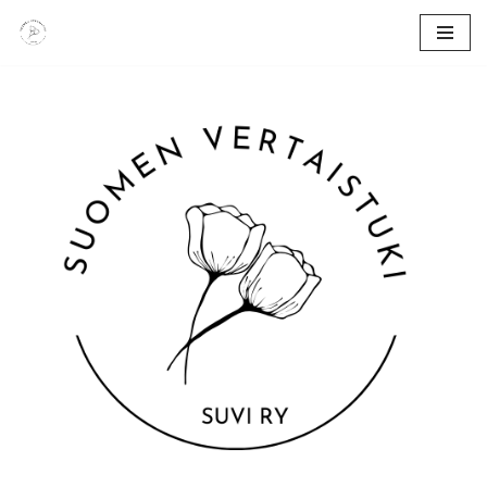
Siirry
suoraan
sisältöön