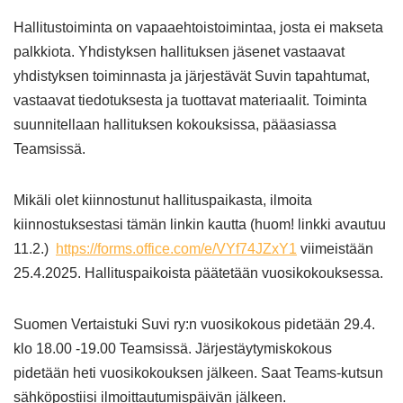
Hallitustoiminta on vapaaehtoistoimintaa, josta ei makseta
palkkiota. Yhdistyksen hallituksen jäsenet vastaavat
yhdistyksen toiminnasta ja järjestävät Suvin tapahtumat,
vastaavat tiedotuksesta ja tuottavat materiaalit. Toiminta
suunnitellaan hallituksen kokouksissa, pääasiassa
Teamsissä.
Mikäli olet kiinnostunut hallituspaikasta, ilmoita
kiinnostuksestasi tämän linkin kautta (huom! linkki avautuu
11.2.)
https://forms.office.com/e/VYf74JZxY1
viimeistään
25.4.2025. Hallituspaikoista päätetään vuosikokouksessa.
Suomen Vertaistuki Suvi ry:n vuosikokous pidetään 29.4.
klo 18.00 -19.00 Teamsissä. Järjestäytymiskokous
pidetään heti vuosikokouksen jälkeen. Saat Teams-kutsun
sähköpostiisi ilmoittautumispäivän jälkeen.