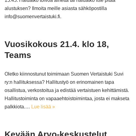
15.45. Haluatko toivoa aihetta tai haluatko itse pitää
alustuksen? Ilmoita meille asiasta sähköpostilla
info@suomenvertaistuki.fi.
Vuosikokous 21.4. klo 18,
Teams
Oletko kiinnostunut toimimaan Suomen Vertaistuki Suvi
ry:n hallituksessa? Hallitustyö on erinomainen tapa
osallistua, verkostoitua ja edistää vertaistuen kehittämistä.
Hallitustoiminta on vapaaehtoistoimintaa, josta ei makseta
palkkiota.…
Lue lisää »
Kevään Arvo-keskustelut