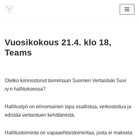
Siirry
suoraan
sisältöön
Vuosikokous 21.4. klo 18,
Teams
Oletko kiinnostunut toimimaan Suomen Vertaistuki Suvi
ry:n hallituksessa?
Hallitustyö on erinomainen tapa osallistua, verkostoitua ja
edistää vertaistuen kehittämistä.
Hallitustoiminta on vapaaehtoistoimintaa, josta ei makseta