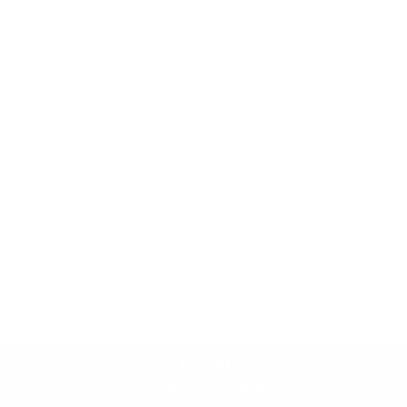
Teeman
Neve
tarjoaa
WordPress